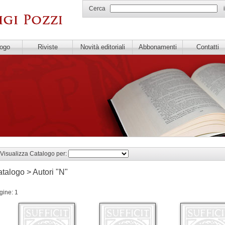
Cerca
logo
Riviste
Novità editoriali
Abbonamenti
Contatti
Visualizza Catalogo per:
talogo > Autori "N"
gine: 1