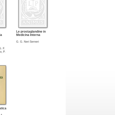
Le prostaglandine in
la
Medicina Interna
G. G. Neri Serneri
G. F.
o
,
P.
atica