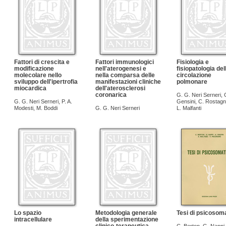
Fattori di crescita e
Fattori immunologici
Fisiologia e
modificazione
nell'aterogenesi e
fisiopatologia del
molecolare nello
nella comparsa delle
circolazione
sviluppo dell'ipertrofia
manifestazioni cliniche
polmonare
miocardica
dell'aterosclerosi
coronarica
G. G. Neri Serneri
,
G. G. Neri Serneri
,
P. A.
Gensini
,
C. Rostagn
Modesti
,
M. Boddi
G. G. Neri Serneri
L. Malfanti
Lo spazio
Metodologia generale
Tesi di psicosom
intracellulare
della sperimentazione