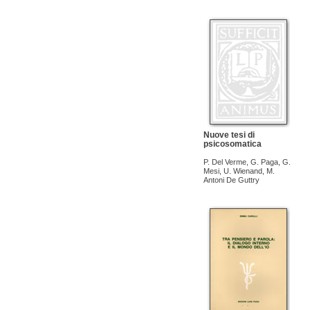
Nuove tesi di
psicosomatica
P. Del Verme
,
G. Paga
,
G.
Mesi
,
U. Wienand
,
M.
Antoni De Guttry